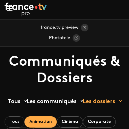
Aller au contenu principal
france.tv preview
Phototele
Communiqués &
Dossiers
Tous
Les communiqués
Les dossiers
Tous
Animation
Cinéma
Corporate