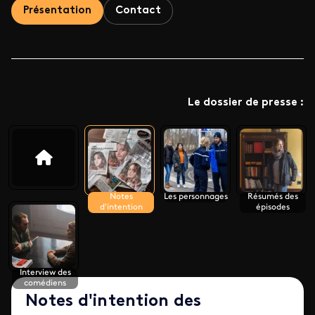
Présentation
Contact
Le dossier de presse :
Notes
Les personnages
Résumés des
d'intention
épisodes
Interview des
comédiens
Notes d'intention des