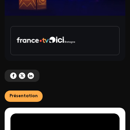
Partagez '[node:field_titre_bandeau:value]' sur Facebook
Partagez '[node:field_titre_bandeau:value]' sur X
Partagez '[node:field_titre_bandeau:value]' sur LinkedIn
Présentation