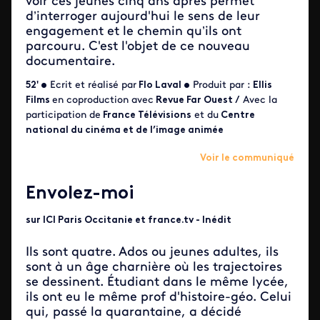
voir ces jeunes cinq ans après permet
d’interroger aujourd'hui le sens de leur
engagement et le chemin qu’ils ont
parcouru. C'est l'objet de ce nouveau
documentaire.
52' •
Ecrit et réalisé par
Flo Laval •
Produit par :
Ellis
Films
en coproduction avec
Revue Far Ouest /
Avec la
participation de
France Télévisions
et du
Centre
national du cinéma et de l’image animée
Voir le communiqué
Envolez-moi
sur ICI Paris Occitanie et france.tv - Inédit
Ils sont quatre. Ados ou jeunes adultes, ils
sont à un âge charnière où les trajectoires
se dessinent. Étudiant dans le même lycée,
ils ont eu le même prof d'histoire-géo. Celui
qui, passé la quarantaine, a décidé