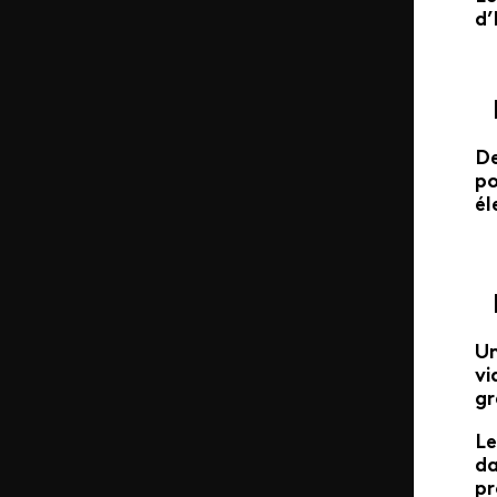
d’
De
po
él
Un
vi
gr
Le
d
pr