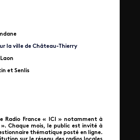
amdane
r la ville de Château-Thierry
t Laon
tin et Senlis
 de Radio France « ICI » notamment à
». Chaque mois, le public est invité à
uestionnaire thématique posté en ligne.
itution sur
le réseau des radios locales