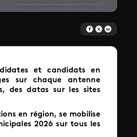
Partagez 'Les élections munici
Partagez 'Les élections m
Partagez 'Les électi
didates et candidats en
ages sur chaque antenne
s, des datas sur les sites
ions en région, se mobilise
icipales 2026 sur tous les