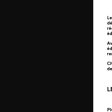
Le
dé
ré
éd
Av
éd
re
Ch
de
L
Pl