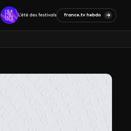
L'été des festivals
france.tv hebdo