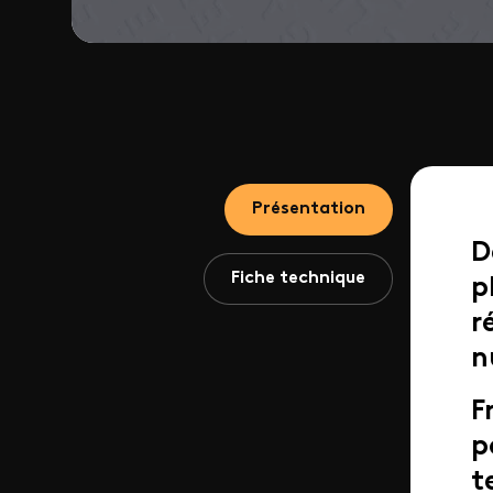
Présentation
D
Fiche technique
p
r
n
F
p
t