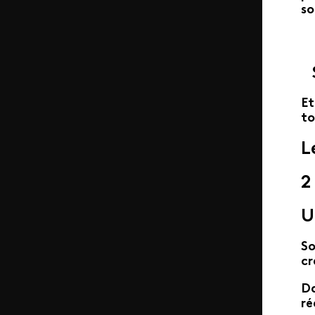
so
Et
to
L
2
U
So
cr
Da
ré