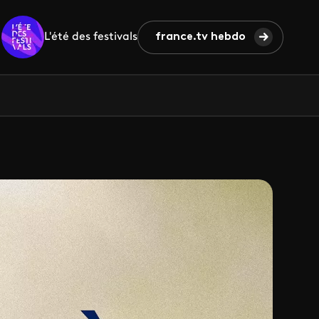
L'été des festivals
france.tv hebdo