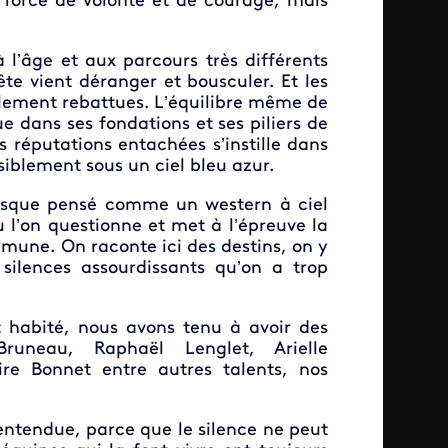
à force de volonté et de courage, mais
 l’âge et aux parcours très différents
e vient déranger et bousculer. Et les
blement rebattues. L’équilibre même de
ue dans ses fondations et ses piliers de
es réputations entachées s’instille dans
siblement sous un ciel bleu azur.
nesque pensé comme un western à ciel
 l’on questionne et met à l’épreuve la
ommune. On raconte ici des destins, on y
silences assourdissants qu’on a trop
 habité, nous avons tenu à avoir des
runeau, Raphaël Lenglet, Arielle
re Bonnet entre autres talents, nos
entendue, parce que le silence ne peut