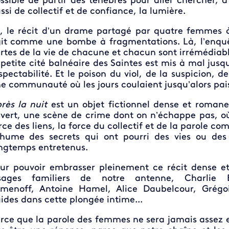
ssible de partir des ténèbres pour aller chercher, 
ssi de collectif et de confiance, la lumière.
i, le récit d’un drame partagé par quatre femmes à
it comme une bombe à fragmentations. Là, l’enquêt
rtes de la vie de chacune et chacun sont irrémédia
 petite cité balnéaire des Saintes est mis à mal jusq
spectabilité. Et le poison du viol, de la suspicion, d
e communauté où les jours coulaient jusqu’alors pai
rès la nuit
est un objet fictionnel dense et roma
vert, une scène de crime dont on n’échappe pas, où
rce des liens, la force du collectif et de la parole c
hume des secrets qui ont pourri des vies ou des 
ngtemps entretenus.
ur pouvoir embrasser pleinement ce récit dense et
isages familiers de notre antenne, Charlie B
menoff, Antoine Hamel, Alice Daubelcour, Grégoi
ides dans cette plongée intime...
rce que la parole des femmes ne sera jamais assez 