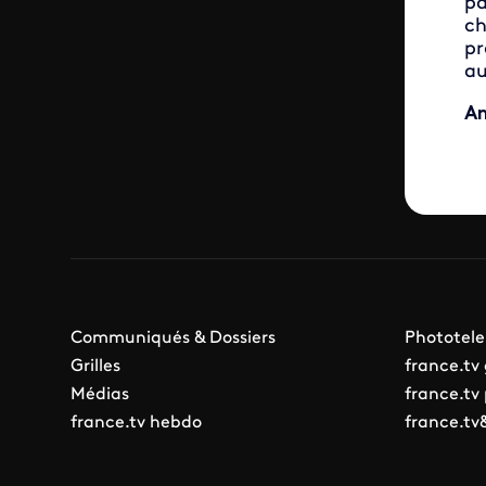
pa
ch
pr
au
An
Communiqués & Dossiers
Phototele
Grilles
france.tv
Médias
france.tv
france.tv hebdo
france.tv