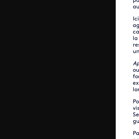
po
au
Ic
ag
ca
la
re
un
Ap
ou
fo
ex
lo
Po
v
Se
gu
Pa