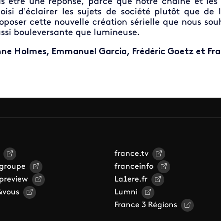
s être une réponse, parce que notre chaîne et les 
oisi d’éclairer les sujets de société plutôt que de 
oposer cette nouvelle création sérielle que nous sou
ssi bouleversante que lumineuse.
ne Holmes, Emmanuel Garcia, Frédéric Goetz et Fra
france.tv
 groupe
franceinfo
 preview
La1ere.fr
&vous
Lumni
France 3 Régions