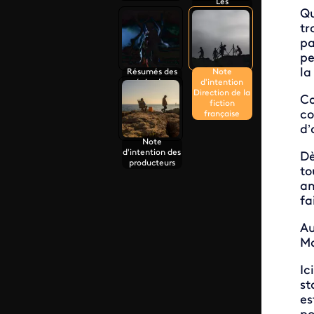
Les
Qu
personnages
tr
pa
pe
la
Résumés des
Note
épisodes
d'intention
Direction de la
Co
fiction
co
française
d’
Note
d'intention des
Dè
producteurs
to
am
fa
Au
Ma
Ic
st
es