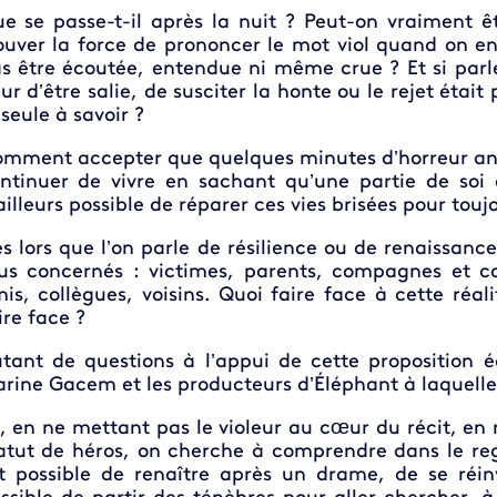
e se passe-t-il après la nuit ? Peut-on vraiment 
ouver la force de prononcer le mot viol quand on e
s être écoutée, entendue ni même crue ? Et si parler
ur d’être salie, de susciter la honte ou le rejet était
 seule à savoir ?
mment accepter que quelques minutes d’horreur ané
ntinuer de vivre en sachant qu’une partie de soi 
ailleurs possible de réparer ces vies brisées pour touj
s lors que l’on parle de résilience ou de renaissanc
us concernés : victimes, parents, compagnes et c
is, collègues, voisins. Quoi faire face à cette réa
ire face ?
tant de questions à l’appui de cette proposition éd
rine Gacem et les producteurs d’Éléphant à laquelle
i, en ne mettant pas le violeur au cœur du récit, en
atut de héros, on cherche à comprendre dans le r
t possible de renaître après un drame, de se réin