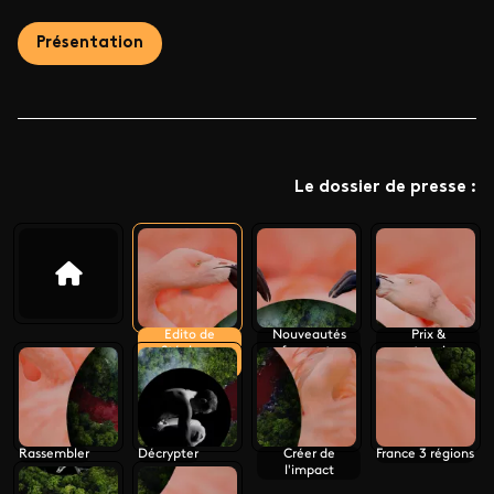
Présentation
Le dossier de presse :
Edito de
Nouveautés
Prix &
Stéphane
france.tv
partenaires
Sitbon-Gomez
internationaux
Rassembler
Décrypter
Créer de
France 3 régions
l'impact