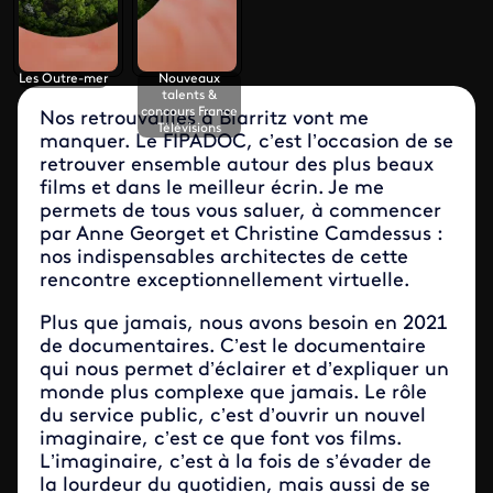
Les Outre-mer
Nouveaux
talents &
concours France
Nos retrouvailles à Biarritz vont me
Télévisions
manquer. Le FIPADOC, c’est l’occasion de se
retrouver ensemble autour des plus beaux
films et dans le meilleur écrin. Je me
permets de tous vous saluer, à commencer
par Anne Georget et Christine Camdessus :
nos indispensables architectes de cette
rencontre exceptionnellement virtuelle.
Plus que jamais, nous avons besoin en 2021
de documentaires. C’est le documentaire
qui nous permet d’éclairer et d’expliquer un
monde plus complexe que jamais. Le rôle
du service public, c’est d’ouvrir un nouvel
imaginaire, c’est ce que font vos films.
L’imaginaire, c’est à la fois de s’évader de
la lourdeur du quotidien, mais aussi de se