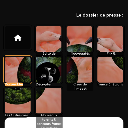
Le dossier de presse :
Edito de
Nouveautés
Prix &
Stéphane
france.tv
partenaires
Sitbon-Gomez
internationaux
Rassembler
Décrypter
Créer de
France 3 régions
l'impact
Les Outre-mer
Nouveaux
talents &
concours France