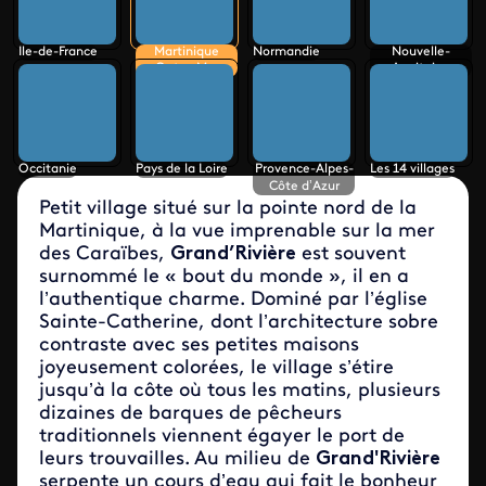
Ile-de-France
Martinique
Normandie
Nouvelle-
Outre-Mer
Aquitaine
Occitanie
Pays de la Loire
Provence-Alpes-
Les 14 villages
Côte d’Azur
Petit village situé sur la pointe nord de la
Martinique, à la vue imprenable sur la mer
des Caraïbes,
Grand’Rivière
est souvent
surnommé le « bout du monde », il en a
l’authentique charme. Dominé par l’église
Sainte-Catherine, dont l’architecture sobre
contraste avec ses petites maisons
joyeusement colorées, le village s’étire
jusqu’à la côte où tous les matins, plusieurs
dizaines de barques de pêcheurs
traditionnels viennent égayer le port de
leurs trouvailles. Au milieu de
Grand'Rivière
serpente un cours d’eau qui fait le bonheur