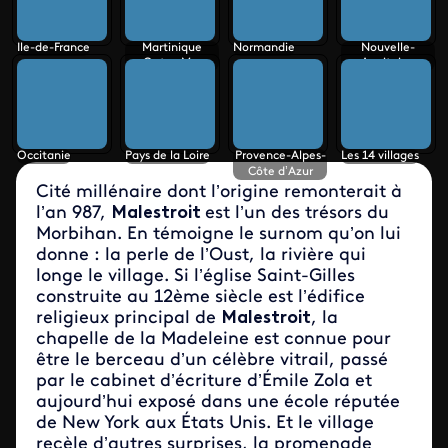
Ile-de-France
Martinique
Normandie
Nouvelle-
Outre-Mer
Aquitaine
Occitanie
Pays de la Loire
Provence-Alpes-
Les 14 villages
Côte d’Azur
Cité millénaire dont l’origine remonterait à
l’an 987,
Malestroit
est l’un des trésors du
Morbihan. En témoigne le surnom qu’on lui
donne : la perle de l’Oust, la rivière qui
longe le village. Si l’église Saint-Gilles
construite au 12ème siècle est l’édifice
religieux principal de
Malestroit
, la
chapelle de la Madeleine est connue pour
être le berceau d’un célèbre vitrail, passé
par le cabinet d’écriture d’Émile Zola et
aujourd’hui exposé dans une école réputée
de New York aux États Unis. Et le village
recèle d’autres surprises, la promenade