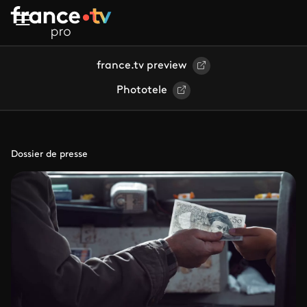
Aller au contenu principal
france.tv preview
Phototele
Dossier de presse