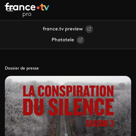
Aller au contenu principal
france.tv preview
Phototele
Dossier de presse