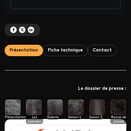
Partagez 'La conspiration du silence : Saison 3 inédite' sur Facebook
Partagez 'La conspiration du silence : Saison 3 inédite' sur X
Partagez 'La conspiration du silence : Saison 3 inédite' sur Linked
Présentation
Fiche technique
Contact
Le dossier de presse :
Présentation
Les
Galerie
Saison 1
Saison 2
Revue de
épisodes
presse