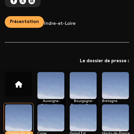
Partagez 'Le monument préféré des Français 2023' sur Facebook
Partagez 'Le monument préféré des Français 2023' sur X
Partagez 'Le monument préféré des Français 2023' sur LinkedIn
Présentation
Indre-et-Loire
Le dossier de presse :
Auvergne-
Bourgogne-
Bretagne
Rhône-Alpes
Franche-Comté
Centre-Val de
Corse
Grand Est
Hauts-de-France