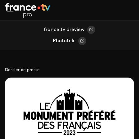
Aller au contenu principal
france.tv preview
Phototele
Dossier de presse