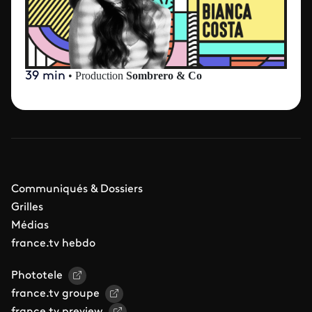
39 min
•
Production
Sombrero & Co
Communiqués & Dossiers
Grilles
Médias
france.tv hebdo
Phototele
france.tv groupe
france.tv preview