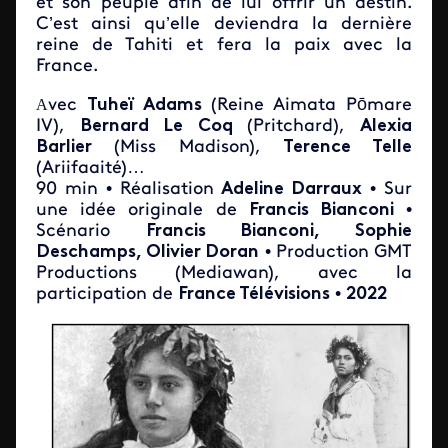
et son peuple afin de lui offrir un destin.
C’est ainsi qu’elle deviendra la dernière
reine de Tahiti et fera la paix avec la
France.
A
vec
Tuheï Adams
(Reine Aimata Pōmare
IV),
Bernard Le Coq
(Pritchard),
Alexia
Barlier
(Miss Madison),
Terence Telle
(Ariifaaité)…
90 min • Réalisation
Adeline Darraux
• Sur
une idée originale de
Francis Bianconi
•
Scénario
Francis Bianconi, Sophie
Deschamps, Olivier Doran
• Production GMT
Productions (Mediawan), avec la
participation de
France Télévisions
•
2022