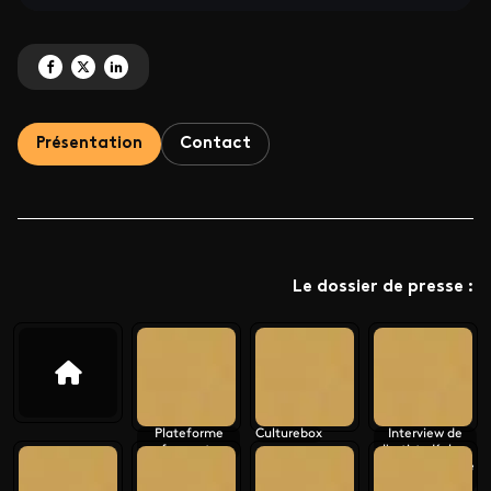
Partagez 'Dispositif du pôle Outre-mer de France Télévisions' sur Facebook
Partagez 'Dispositif du pôle Outre-mer de France Télévisions' sur X
Partagez 'Dispositif du pôle Outre-mer de France Télévisions' sur
Présentation
Contact
Le dossier de presse :
Plateforme
Culturebox
Interview de
france.tv
l'artiste Kubra
Khademi (Inside
Kaboul)