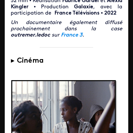
52 min • Réalisation
Fabrice Gardel
et
Alexia
Kingler
• Production
Galaxie
, avec la
participation de
France Télévisions
•
2022
Un documentaire également diffusé
prochainement dans la case
outremer.ledoc
sur
France 3
.
► Cinéma