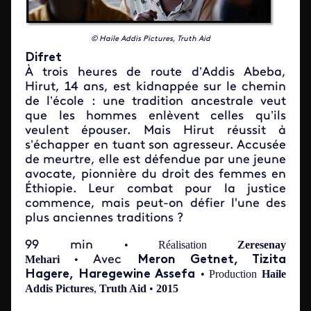
© Haile Addis Pictures, Truth Aid
Difret
À trois heures de route d’Addis Abeba,
Hirut, 14 ans, est kidnappée sur le chemin
de l’école : une tradition ancestrale veut
que les hommes enlèvent celles qu’ils
veulent épouser. Mais Hirut réussit à
s’échapper en tuant son agresseur. Accusée
de meurtre, elle est défendue par une jeune
avocate, pionnière du droit des femmes en
Éthiopie. Leur combat pour la justice
commence, mais peut-on défier l'une des
plus anciennes traditions ?
99 min
• Réalisation
Zeresenay
Mehari
•
Avec
Meron Getnet, Tizita
Hagere, Haregewine Assefa
• Production
Haile
Addis Pictures
,
Truth Aid
•
2015