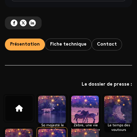
Partagez 'Sardine run, le plus grand festin de l'océan' sur Facebook
Partagez 'Sardine run, le plus grand festin de l'océan' sur X
Partagez 'Sardine run, le plus grand festin de l'océan' sur LinkedI
Présentation
Fiche technique
Contact
Le dossier de presse :
Sa majesté le
Zèbre, une vie
Le temps des
cerf
haute en couleur
vautours