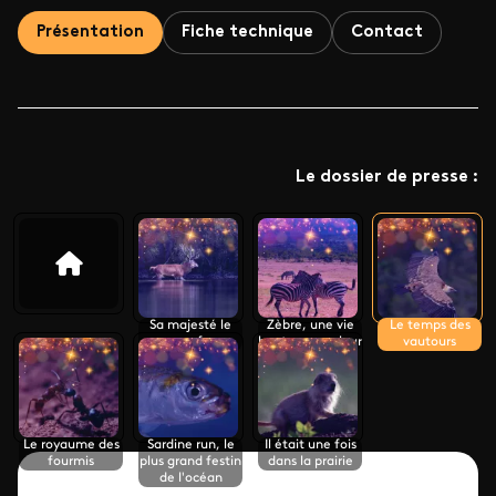
Présentation
Fiche technique
Contact
Le dossier de presse :
Sa majesté le
Zèbre, une vie
Le temps des
cerf
haute en couleur
vautours
Le royaume des
Sardine run, le
Il était une fois
fourmis
plus grand festin
dans la prairie
de l'océan