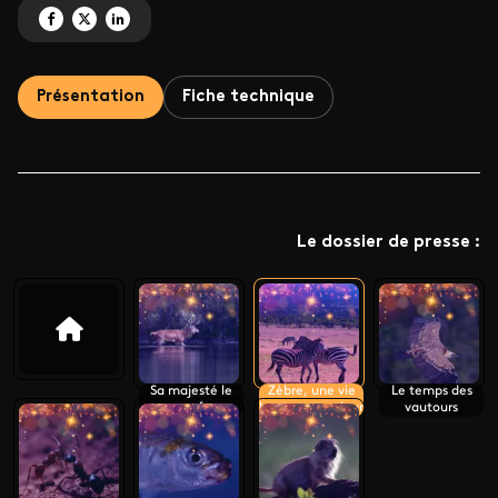
Partagez 'Zèbre, une vie haute en couleur' sur Facebook
Partagez 'Zèbre, une vie haute en couleur' sur X
Partagez 'Zèbre, une vie haute en couleur' sur LinkedIn
Présentation
Fiche technique
Le dossier de presse :
Sa majesté le
Zèbre, une vie
Le temps des
cerf
haute en couleur
vautours