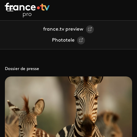
Aller au contenu principal
france.tv preview
Phototele
Dossier de presse