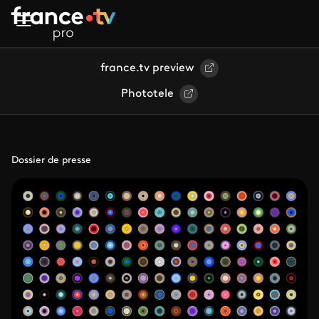
Aller au contenu principal
france.tv preview
Phototele
Dossier de presse