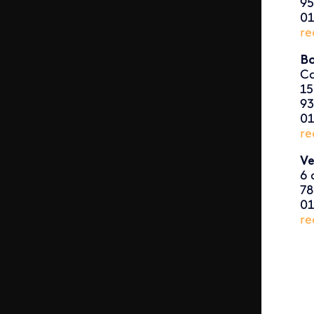
95
01
re
Bo
Ca
15
93
01
re
Ve
6 
78
01
re