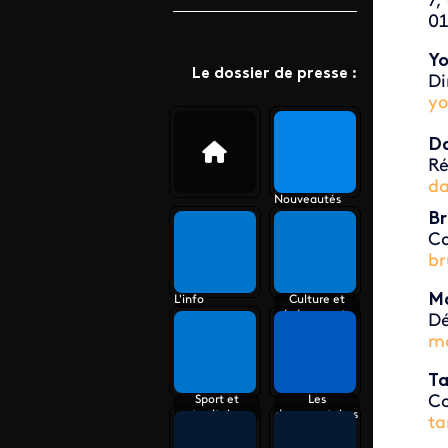
7,
01
Yo
Le dossier de presse :
Di
yo
Da
Ré
da
Nouveautés
Br
Co
br
Ma
L'info
Culture et
événements
Dé
ma
Ta
Co
Sport et
Les
territoire
documentaires
ta