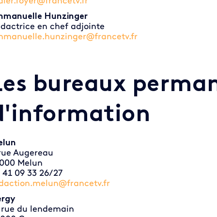
dier.foyer@francetv.fr
manuelle Hunzinger
dactrice en chef adjointe
manuelle.hunzinger@francetv.fr
Les bureaux perma
d'information
elun
rue Augereau
000 Melun
 41 09 33 26/27
daction.melun@francetv.fr
rgy
 rue du lendemain