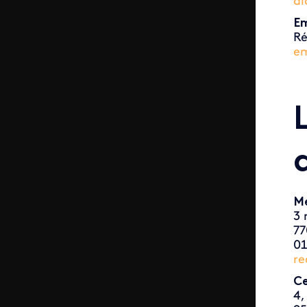
di
Em
Ré
em
M
3 
77
01
re
Ce
4,