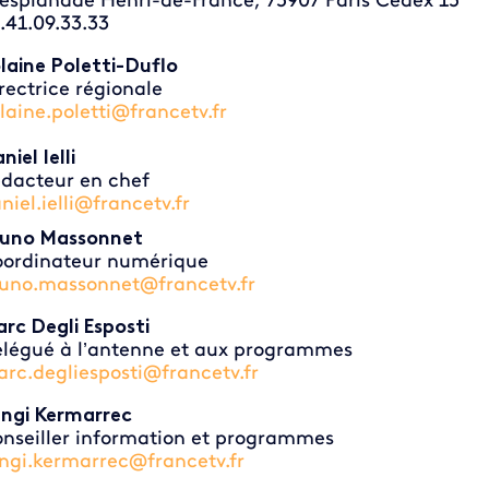
 esplanade Henri-de-France, 75907 Paris Cedex 15
.41.09.33.33
laine Poletti-Duflo
rectrice régionale
laine.poletti@francetv.fr
niel Ielli
dacteur en chef
niel.ielli@francetv.fr
uno Massonnet
ordinateur numérique
uno.massonnet@francetv.fr
rc Degli Esposti
légué à l’antenne et aux programmes
rc.degliesposti@francetv.fr
ngi Kermarrec
nseiller information et programmes
ngi.kermarrec@francetv.fr