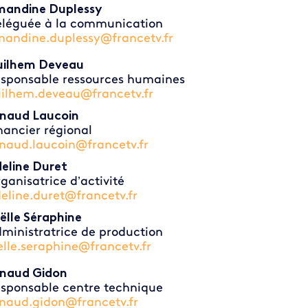
andine Duplessy
léguée à la communication
andine.duplessy@francetv.fr
ilhem Deveau
sponsable ressources humaines
ilhem.deveau@francetv.fr
naud Laucoin
nancier régional
naud.laucoin@francetv.fr
eline Duret
ganisatrice d’activité
eline.duret@francetv.fr
ëlle Séraphine
ministratrice de production
elle.seraphine@francetv.fr
naud Gidon
sponsable centre technique
naud.gidon@francetv.fr