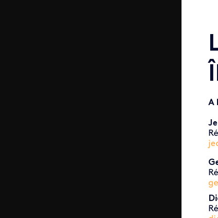
A 
Je
Ré
je
Ge
Ré
ge
Di
Ré