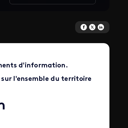
Partagez 'Les contacts de Franc
Partagez 'Les contacts de 
Partagez 'Les contac
nents d'information.
 sur l'ensemble du territoire
n