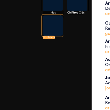
Am
Dé
Nos
Chiffres Clés
am
engagements
Gu
Re
gu
Contacts
Ar
Fi
ar
Ad
Or
ad
Jo
Ad
jo
Ar
Re
ar