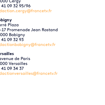
000 Cergy
 41 09 32 95/96
daction.cergy@francetv.fr
bigny
rré Plaza
-17 Promenade Jean Rostand
000 Bobigny
 41 09 32 93
dactionbobigny@francetv.fr
rsailles
avenue de Paris
000 Versailles
 41 09 34 37
dactionversailles@francetv.fr