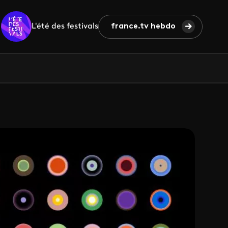
L'été des festivals
france.tv hebdo