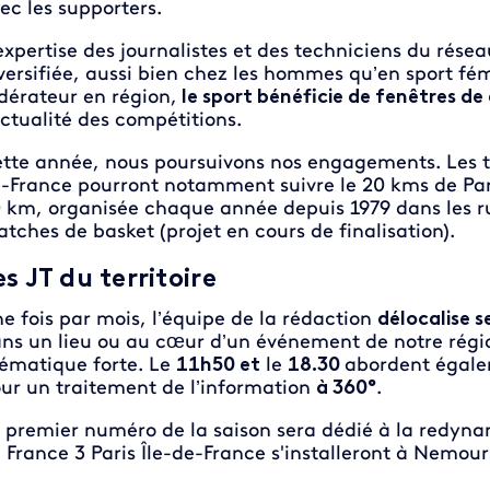
ec les supporters.
expertise des journalistes et des techniciens du résea
versifiée, aussi bien chez les hommes qu’en sport 
dérateur en région,
le sport bénéficie de fenêtres de 
actualité des compétitions.
tte année, nous poursuivons nos engagements. Les té
-France pourront notamment suivre le 20 kms de Par
 km, organisée chaque année depuis 1979 dans les r
tches de basket (projet en cours de finalisation).
es JT du territoire
e fois par mois, l’équipe de la rédaction
délocalise s
ns un lieu ou au cœur d’un événement de notre régi
ématique forte. Le
11h50 et
le
18.30
abordent égalem
ur un traitement de l’information
à 360°
.
 premier numéro de la saison sera dédié à la redynam
 France 3 Paris Île-de-France s'installeront à Nemou