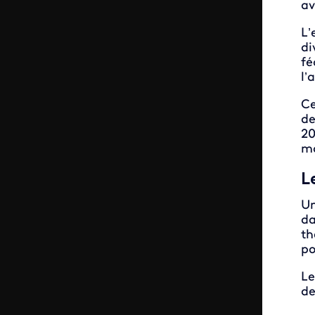
av
L’
di
fé
l’
Ce
de
20
ma
L
Un
da
th
po
Le
de