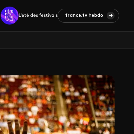
L'été des festivals
france.tv hebdo