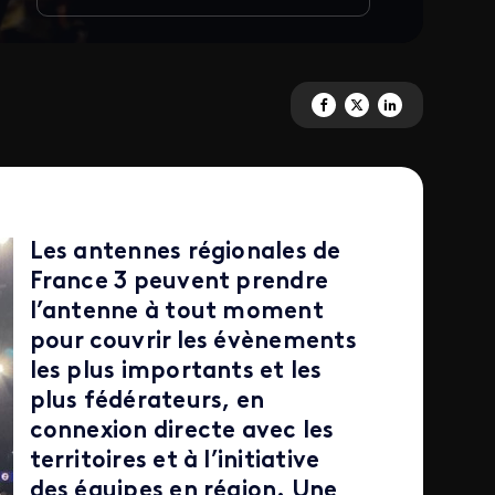
Partagez 'Sport et territoire' s
Partagez 'Sport et territoi
Partagez 'Sport et te
Les antennes régionales de
France 3 peuvent prendre
l’antenne à tout moment
pour couvrir les évènements
les plus importants et les
plus fédérateurs, en
connexion directe avec les
territoires et à l’initiative
des équipes en région. Une