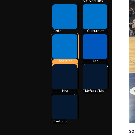
Nouveautés
L'info
Culture et
événements
Sport et
Les
territoire
documentaires
Nos
Chiffres Clés
engagements
Contacts
so