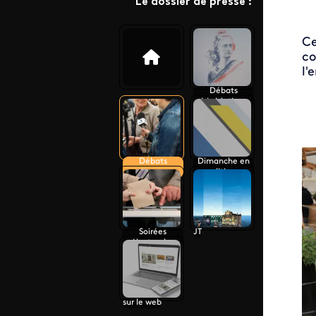
Le dossier de presse :
Ce
co
l'
Débats
Législatives
Débats
Dimanche en
citoyens
politique
Soirées
JT
électorales
sur le web