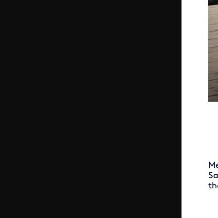
Me
Sa
th