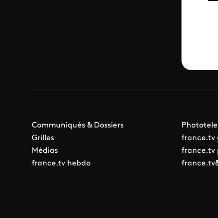
Communiqués & Dossiers
Phototele
Grilles
france.tv
Médias
france.tv
france.tv hebdo
france.tv