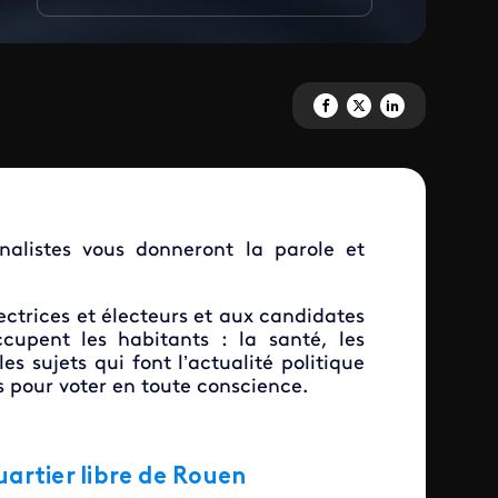
Partagez 'Débats citoyens' sur
Partagez 'Débats citoyens
Partagez 'Débats cit
rnalistes vous donneront la parole et
lectrices et électeurs et aux candidates
cupent les habitants : la santé, les
 les sujets qui font l’actualité politique
és pour voter en toute conscience.
uartier libre de Rouen