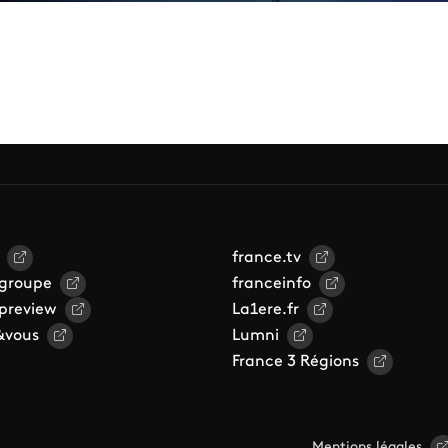
france.tv
 groupe
franceinfo
 preview
La1ere.fr
&vous
Lumni
France 3 Régions
Mentions légales