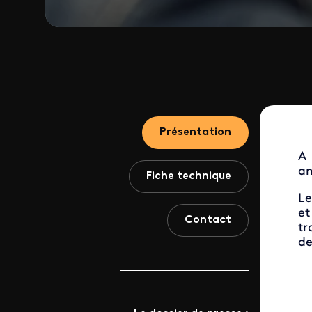
Présentation
A 
an
Fiche technique
Le
et
Contact
tr
de