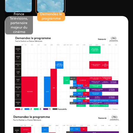
France
Demandez le
Télévisions,
programme
partenaire
majeur du
cinéma