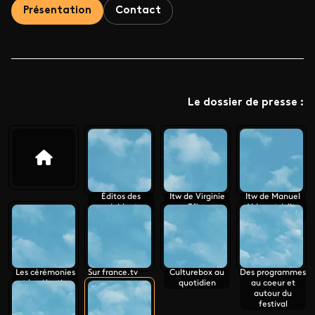
Présentation
Contact
Le dossier de presse :
Éditos des
Itw de Virginie
Itw de Manuel
présidents
Efira
Alduy et édito
de Michel Field
Les cérémonies
Sur france.tv
Culturebox au
Des programmes
et la sélection
quotidien
au coeur et
autour du
festival