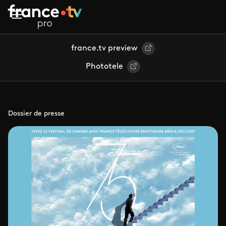
Aller au contenu principal
france.tv preview
Phototele
Dossier de presse