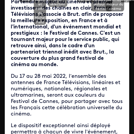
Efira
Alduy
et la
quotidien
au coeur et
partenaire
progra
Partenaire majeur du cinéma et premier
et
sélection
autour du
majeur du
investisseur des chaînes en clair, France
édito
festival
cinéma
Télévisions s'associe à Brut. afin de proposer
de
Michel
la meilleure exposition, en France et à
Field
l'international, d'un événement mondial et
prestigieux : le Festival de Cannes. C'est un
tournant majeur pour le service public, qui
retrouve ainsi, dans le cadre d'un
partenariat triennal inédit avec Brut., la
couverture du plus grand festival de
cinéma au monde.
Du 17 au 28 mai 2022, l’ensemble des
antennes de France Télévisions, linéaires et
numériques, nationales, régionales et
ultramarines, seront aux couleurs du
Festival de Cannes, pour partager avec tous
les Français cette célébration universelle du
cinéma.
Le dispositif exceptionnel ainsi déployé
permettra à chacun de vivre l’événement,