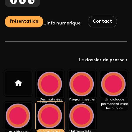
Partagez 'La proximité sur tous les écrans' sur Facebook
Partagez 'La proximité sur tous les écrans' sur X
Partagez 'La proximité sur tous les écrans' sur LinkedIn
Présentation
Contact
L'info numérique
Le dossier de presse :
Des matinées
Programmes : en
Un dialogue
100% régions
prise directe
permanent avec
avec la vie des
les publics
régions
La proximité sur
Chiffres-clefs
Au cœur des