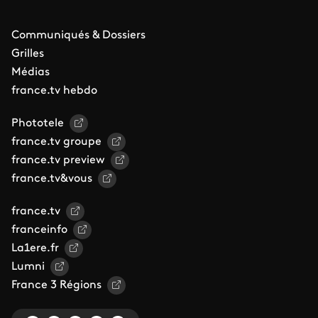
Communiqués & Dossiers
Grilles
Médias
france.tv hebdo
Phototele
france.tv groupe
france.tv preview
france.tv&vous
france.tv
franceinfo
La1ere.fr
Lumni
France 3 Régions