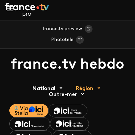
Aller au contenu principal
france.tv preview
Phototele
france.tv hebdo
National
Région
Outre-mer