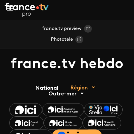
Aller au contenu principal
france.tv preview
Phototele
france.tv hebdo
Région
National
Outre-mer