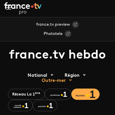
Aller au contenu principal
france.tv preview
Phototele
france.tv hebdo
National
Région
Outre-mer
ère
Réseau La 1