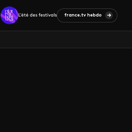
L'été des festivals
france.tv hebdo