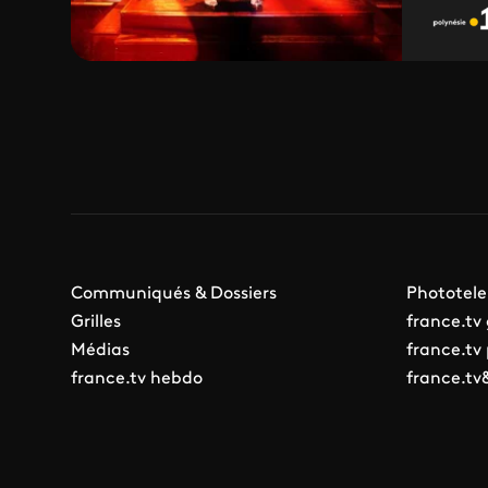
Communiqués & Dossiers
Phototele
Grilles
france.tv
Médias
france.tv
france.tv hebdo
france.tv