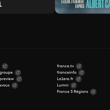
france.tv
 groupe
franceinfo
 preview
La1ere.fr
&vous
Lumni
France 3 Régions