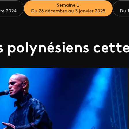
Semaine 1
re 2024
Du 28 décembre au 3 janvier 2025
Du 1
s polynésiens cett