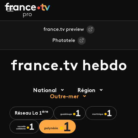
Aller au contenu principal
france.tv preview
Phototele
france.tv hebdo
National
Région
Outre-mer
ère
Réseau La 1