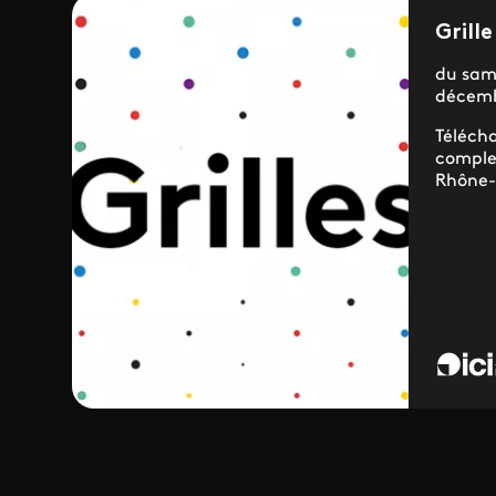
Grill
du sam
décem
Téléch
comple
Rhône-