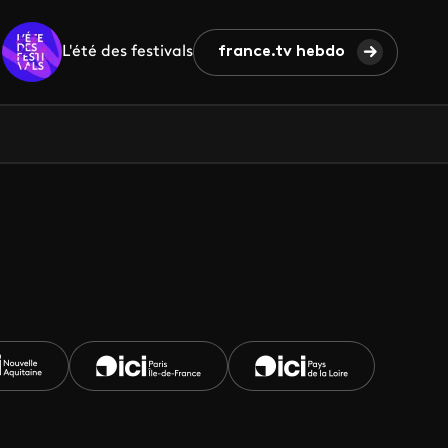
L'été des festivals
france.tv hebdo