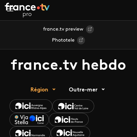
Aller au contenu principal
france.tv preview
Phototele
france.tv hebdo
Région
Outre-mer