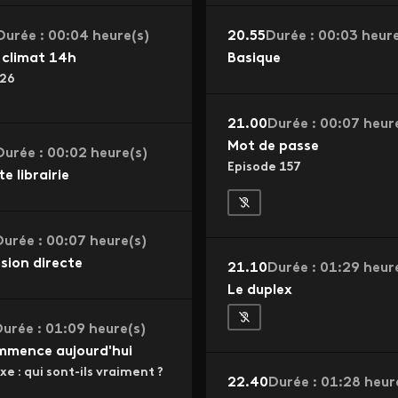
Durée : 00:04 heure(s)
20.55
Durée : 00:03 heure
climat 14h
Basique
26
21.00
Durée : 00:07 heur
Mot de passe
Durée : 00:02 heure(s)
Episode 157
te librairie
Durée : 00:07 heure(s)
sion directe
21.10
Durée : 01:29 heur
Le duplex
urée : 01:09 heure(s)
mmence aujourd'hui
xe : qui sont-ils vraiment ?
22.40
Durée : 01:28 heur