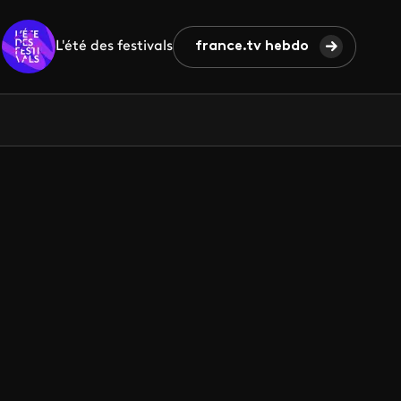
L'été des festivals
france.tv hebdo