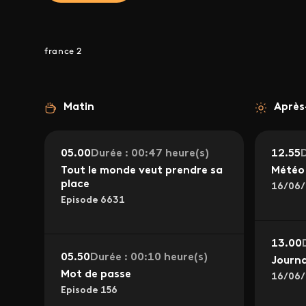
france 2
Matin
Après
05.00
Durée : 00:47 heure(s)
12.55
D
Tout le monde veut prendre sa
Météo 
place
16/06/
Episode 6631
13.00
05.50
Durée : 00:10 heure(s)
Journa
Mot de passe
16/06/
Episode 156