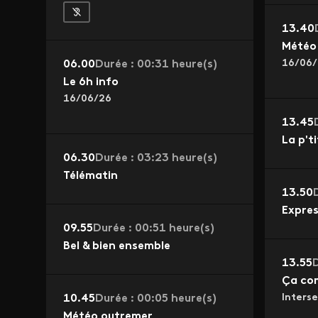
13.40
Météo 
16/06/
06.00
Durée : 00:31 heure(s)
Le 6h info
16/06/26
13.45
La p'ti
06.30
Durée : 03:23 heure(s)
Télématin
13.50
Expres
09.55
Durée : 00:51 heure(s)
Bel & bien ensemble
13.55
D
Ça co
Interse
10.45
Durée : 00:05 heure(s)
Météo outremer