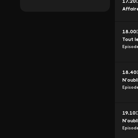
17.20
Affair
18.00
Tout l
Episod
18.40
N'oubl
Episod
19.10
D
N'oubl
Episod