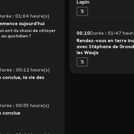
Lapin
urée : 01:04 heure(s)
mmence aujourd'hui
i ont-ils choisi de côtoyer
00.10
Durée : 01:47 heur
 au quotidien ?
Rendez-vous en terre in
avec Stéphane de Grood
les Wauja
Durée : 00:12 heure(s)
e conclue, la vie des
Durée : 00:55 heure(s)
e conclue