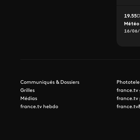
19.55
D
Météo 
16/06/
Communiqués & Dossiers
Phototele
Grilles
france.tv
Médias
france.tv
france.tv hebdo
france.tv