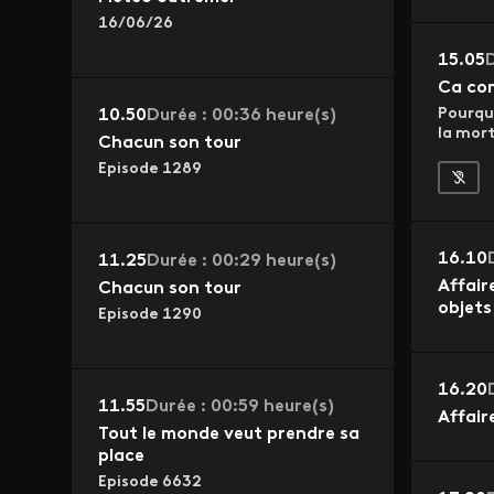
16/06/26
15.05
D
Ca co
Pourquo
10.50
Durée : 00:36 heure(s)
la mort
Chacun son tour
Episode 1289
16.10
11.25
Durée : 00:29 heure(s)
Affair
Chacun son tour
objets
Episode 1290
16.20
11.55
Durée : 00:59 heure(s)
Affair
Tout le monde veut prendre sa
place
Episode 6632