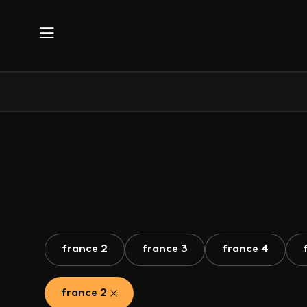
Aller au contenu principal
france 2
france 3
france 4
france 2