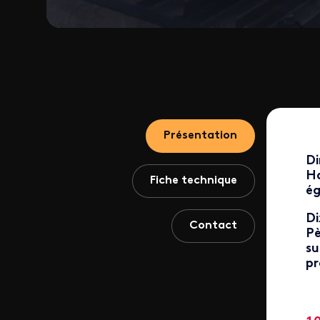
Présentation
Di
Ha
Fiche technique
ég
Di
Contact
Pè
su
pr