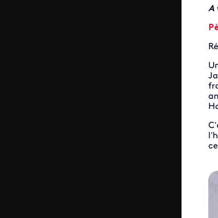
A 
Pè
Ré
Un
Ja
fr
am
Ha
C’
l’
ce