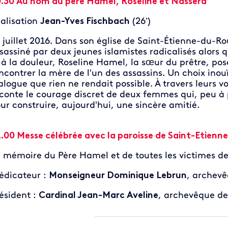
.30 Au nom du père Hamel, Roseline et Nassera
alisation
Jean-Yves Fischbach
(26’)
 juillet 2016. Dans son église de Saint-Étienne-du-R
sassiné par deux jeunes islamistes radicalisés alors qu
 à la douleur, Roseline Hamel, la sœur du prêtre, pos
ncontrer la mère de l'un des assassins. Un choix inouï
alogue que rien ne rendait possible. À travers leurs v
conte le courage discret de deux femmes qui, peu à 
ur construire, aujourd'hui, une sincère amitié.
.00 Messe célébrée avec la paroisse de Saint-Etien
 mémoire du Père Hamel et de toutes les victimes de 
édicateur :
Monseigneur Dominique Lebrun
, archev
ésident :
Cardinal Jean-Marc Aveline
, archevêque de