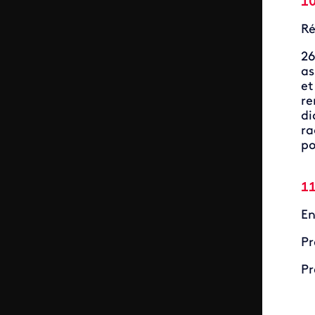
10
Ré
26
as
et
re
di
ra
po
11
En
Pr
Pr