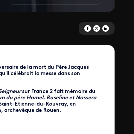
Partagez '10e anniversaire de 
Partagez '10e anniversair
Partagez '10e anniv
ersaire de la mort du Père Jacques
qu'il célébrait la messe dans son
Seigneur
sur France 2 fait mémoire du
m du père Hamel, Roseline et Nassera
e Saint-Etienne-du-Rouvray, en
n, archevêque de Rouen.