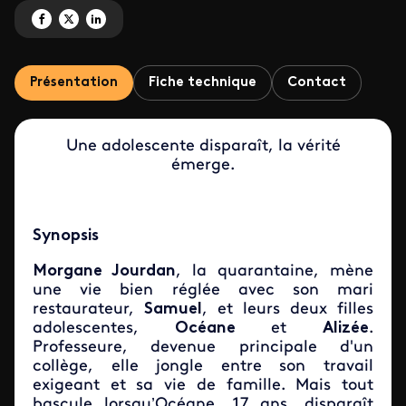
Partagez 'La mère et l'assassin' sur Facebook
Partagez 'La mère et l'assassin' sur X
Partagez 'La mère et l'assassin' sur LinkedIn
Présentation
Fiche technique
Contact
Une adolescente disparaît, la vérité
émerge.
Synopsis
Morgane Jourdan
, la quarantaine, mène
une vie bien réglée avec son mari
restaurateur,
Samuel
, et leurs deux filles
adolescentes,
Océane
et
Alizée
.
Professeure, devenue principale d'un
collège, elle jongle entre son travail
exigeant et sa vie de famille. Mais tout
bascule lorsqu’Océane, 17 ans, disparaît