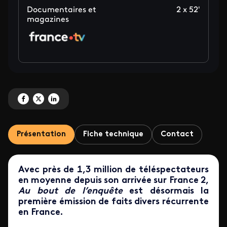
Documentaires et
2 x 52'
magazines
Partagez 'Au bout de l'enquête - Affaires Jouannet et Malèvre' sur Faceboo
Partagez 'Au bout de l'enquête - Affaires Jouannet et Malèvre' sur X
Partagez 'Au bout de l'enquête - Affaires Jouannet et Malèvre' s
Présentation
Fiche technique
Contact
Avec près de 1,3 million de téléspectateurs
en moyenne depuis son arrivée sur France 2,
Au bout de l’enquête
est désormais la
première émission de faits divers récurrente
en France.