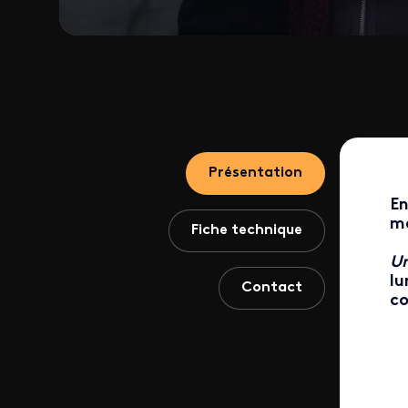
Présentation
En
mé
Fiche technique
Un
lu
Contact
co