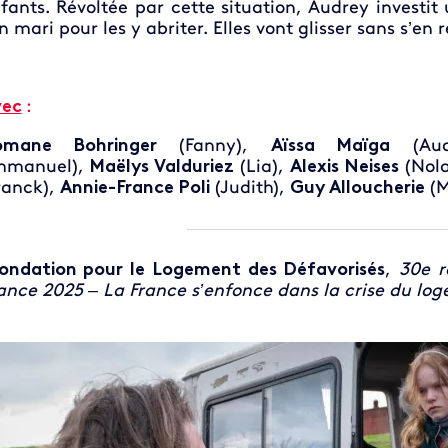
fants. Révoltée par cette situation, Audrey invest
n mari pour les y abriter. Elles vont glisser sans s’en
vec
:
omane Bohringer
(Fanny),
Aïssa Maïga
(Aud
mmanuel),
Maëlys Valduriez
(Lia),
Alexis Neises
(Nol
ranck),
Annie-France Poli
(Judith),
Guy Alloucherie
(M
ondation pour le Logement des Défavorisés
,
30e r
ance 2025 – La France s’enfonce dans la crise du lo