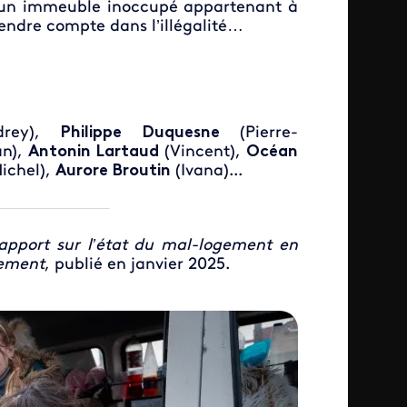
it un immeuble inoccupé appartenant à
 rendre compte dans l’illégalité…
rey),
Philippe Duquesne
(Pierre-
an),
Antonin Lartaud
(Vincent),
Océan
ichel),
Aurore Broutin
(Ivana)...
apport sur l’état du mal-logement en
gement
, publié en janvier 2025.