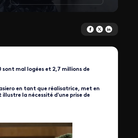
Partagez 'Un château en Espag
Partagez 'Un château en 
Partagez 'Un châtea
sont mal logées et 2,7 millions de
asiero en tant que réalisatrice, met en
illustre la nécessité d'une prise de