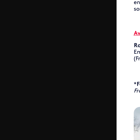
en
so
A
R
E
(F
*
F
Fr