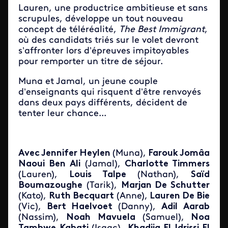
Lauren, une productrice ambitieuse et sans
scrupules, développe un tout nouveau
concept de téléréalité,
The Best Immigrant
,
où des candidats triés sur le volet devront
s’affronter lors d’épreuves impitoyables
pour remporter un titre de séjour.
Muna et Jamal, un jeune couple
d’enseignants qui risquent d’être renvoyés
dans deux pays différents, décident de
tenter leur chance...
Avec
Jennifer Heylen
(Muna),
Farouk Jomâa
Naoui Ben Ali
(Jamal),
Charlotte Timmers
(Lauren),
Louis Talpe
(Nathan),
Saïd
Boumazoughe
(Tarik),
Marjan De Schutter
(Kato),
Ruth Becquart
(Anne),
Lauren De Bie
(Vic),
Bert Haelvoet
(Danny),
Adil Aarab
(Nassim),
Noah Mavuela
(Samuel),
Noa