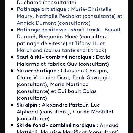
Duchamp (consultante)
Patinage artistique
: Marie-Christelle
Maury, Nathalie Péchalat (consultante) et
Annick Dumont (consultante)
Patinage de vitesse - short track
: Benoît
Durand, Benjamin M
acé (consultant
patinage de vitesse)
et Tifany Huot
Marchand (consultante short track)
Sa
ut à ski - combiné nordique
: David
Malarme et Fabrice Guy (consultant)
Ski acrobatique
: Christian Choupin,
Claire Vocquier Ficot, Enak Gavaggio
(consultant), Marie Martinod
(consultante) et Guilbault Colas
(consultant)
Ski alpin
: Alexandre Pasteur, Luc
Alphand (consultant), Carole Montillet
(consultante)
Ski de fond - combiné nordique
: Arnaud
Mattéoli, Maurice Manificat (consultant)