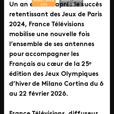
Milano Cortina
Milano Cortina
Un an et demi après le succès
2026
2026
retentissant des Jeux de Paris
2024, France Télévisions
mobilise une nouvelle fois
l’ensemble de ses antennes
pour accompagner les
Français au cœur de la 25ᵉ
édition des Jeux Olympiques
d’hiver de Milano Cortina du 6
au 22 février 2026.
France Télévisions, diffuseur