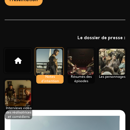
Présentation
Le dossier de presse :
Notes
Résumés des
Les personnages
d'intention
épisodes
Interviews vidéo
des réalisatrices
et comédiens