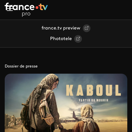
Aller au contenu principal
france.tv preview
Phototele
Dossier de presse