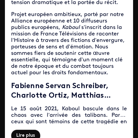
tension dramatique et la portée du récit.
Projet européen ambitieux, porté par notre
Alliance européenne et 10 diffuseurs
publics européens,
Kaboul
s’inscrit dans la
mission de France Télévisions de raconter
l’Histoire à travers des fictions d’envergure,
porteuses de sens et d’émotion. Nous
sommes fiers de soutenir cette œuvre
essentielle, qui témoigne d’un moment clé
de notre époque et du combat toujours
actuel pour les droits fondamentaux.
Fabienne Servan Schreiber,
Charlotte Ortiz, Matthias
Weber et Thibault Gast
Le 15 août 2021, Kaboul bascule dans le
(coproducteurs Cinétévé et 24
chaos avec l’arrivée des talibans. Parmi
ceux qui sont témoins de cette tragédie en
25 Films)
direct, Fabienne Servan-Schreiber,
présidente de Cinétévé, s’engage dans le
Lire plus