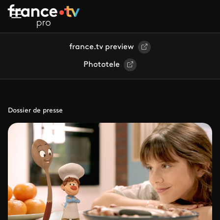
Aller au contenu principal
france.tv preview
Phototele
Dossier de presse