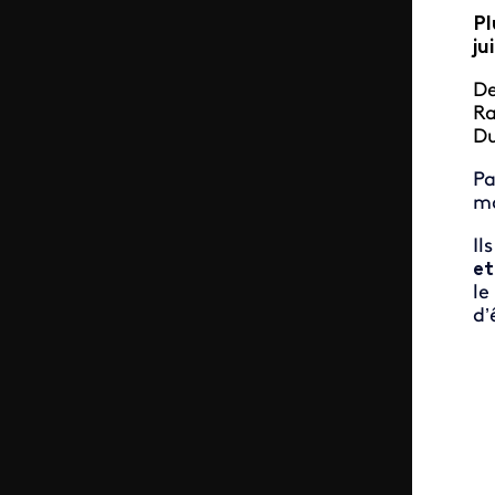
Pl
ju
De
Ra
Du
Pa
ma
Il
et
le
d’