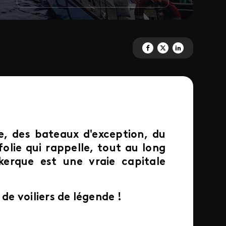
Partagez 'Dunkerque, les secre
Partagez 'Dunkerque, les 
Partagez 'Dunkerque,
, des bateaux d'exception, du
lie qui rappelle, tout au long
erque est une vraie capitale
e voiliers de légende !