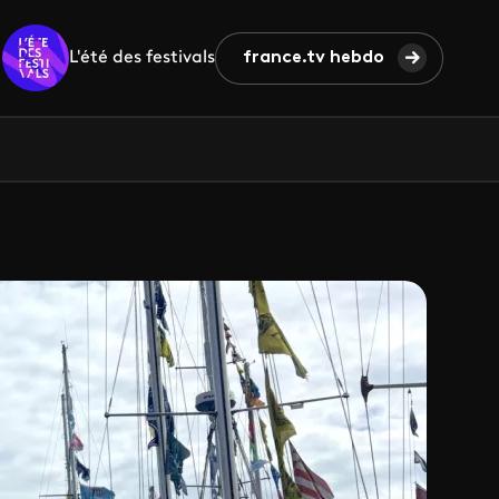
L'été des festivals
france.tv hebdo