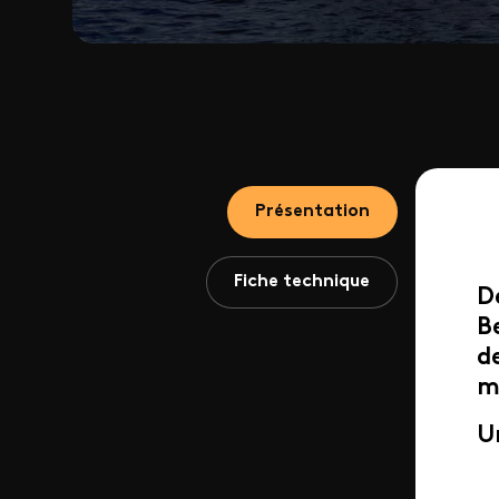
Présentation
Fiche technique
D
B
d
m
U