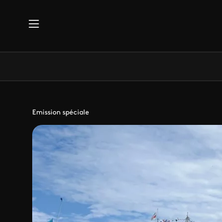
Aller au contenu principal
Emission spéciale