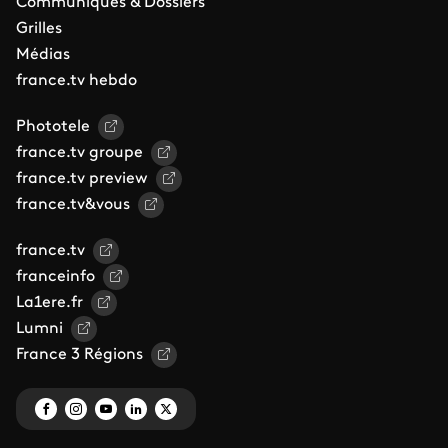
Communiqués & Dossiers
Grilles
Médias
france.tv hebdo
Phototele
france.tv groupe
france.tv preview
france.tv&vous
france.tv
franceinfo
La1ere.fr
Lumni
France 3 Régions