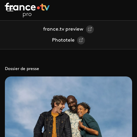
Aller au contenu principal
france.tv preview
Phototele
Dossier de presse