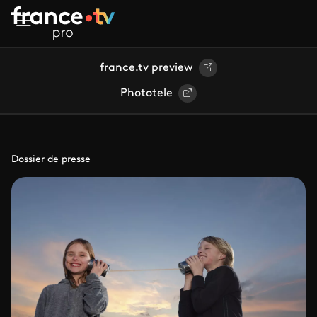
Aller au contenu principal
france.tv preview
Phototele
Dossier de presse