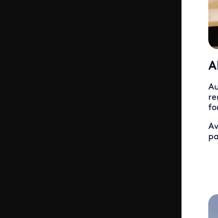
A
Au
re
fo
Av
pa