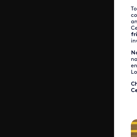
To
co
an
Ce
fr
in
No
no
en
Lo
Ch
Ce