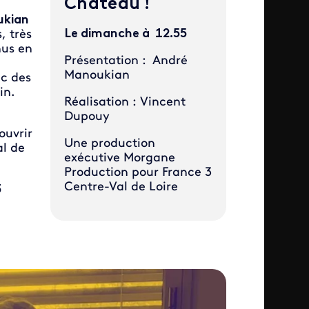
Château !
ukian
Le dimanche à 12.55
, très
nus en
Présentation : André
Manoukian
c des
in.
Réalisation : Vincent
Dupouy
ouvrir
Une production
al de
exécutive Morgane
Production pour France 3
Centre-Val de Loire
3