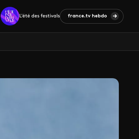
L'été des festivals
france.tv hebdo