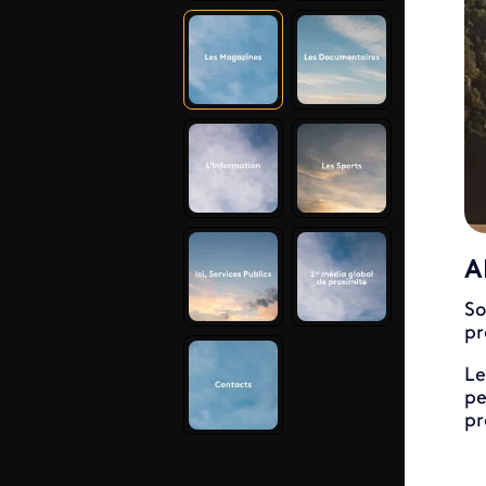
A
So
pr
Le
pe
pr