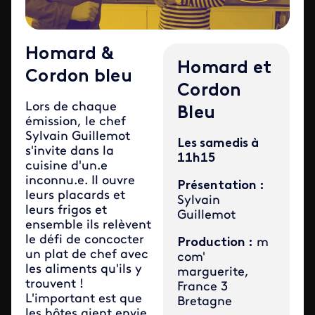
Homard &
Homard et
Cordon bleu
Cordon
​Lors de chaque
Bleu
émission, le chef
Sylvain Guillemot
Les samedis à
s'invite dans la
11h15
cuisine d'un.e
inconnu.e. Il ouvre
Présentation :
leurs placards et
Sylvain
leurs frigos et
Guillemot
ensemble ils relèvent
le défi de concocter
Production :
m
un plat de chef avec
com'
les aliments qu'ils y
marguerite,
trouvent !
France 3
L'important est que
Bretagne
les hôtes aient envie