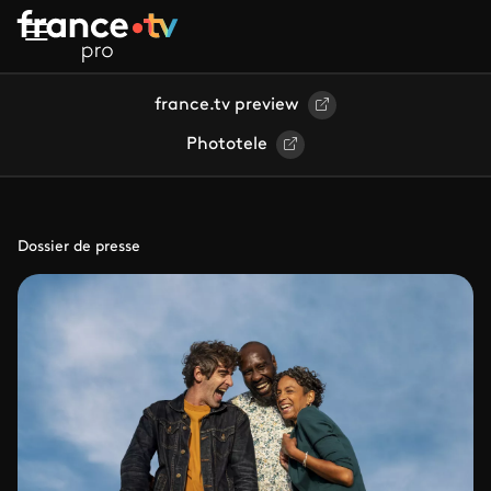
Aller au contenu principal
france.tv preview
Phototele
Dossier de presse