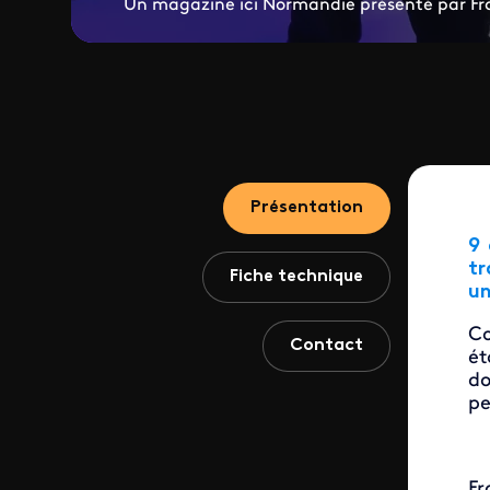
Un magazine ici Normandie présenté par Fr
Présentation
9 
tr
Fiche technique
un
Co
Contact
ét
do
pe
Fr