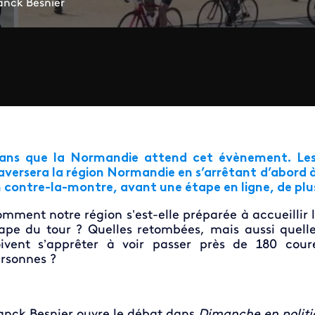
anck Besnier
ans que la Normandie attend cet évènement. Les 8
aversera la région Normandie en s’arrêtant d’abord 
 contre-la-montre, avant une étape en ligne, de plu
mment notre région s’est-elle préparée à accueilli
ape du tour ? Quelles retombées, mais aussi quell
ivent s’apprêter à voir passer près de 180 cou
rsonnes ?
anck Besnier ouvre le débat dans
Dimanche en politi