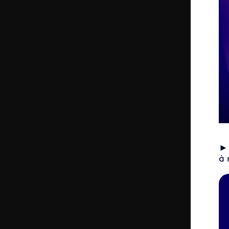
à 
Vid