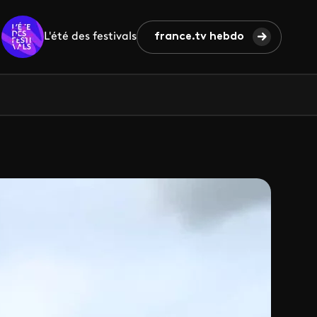
L'été des festivals
france.tv hebdo