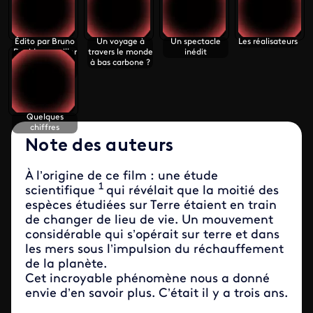
Édito par Bruno
Un voyage à
Un spectacle
Les réalisateurs
David, conseiller
travers le monde
inédit
scientifique du
à bas carbone ?
film
Quelques
chiffres
Note des auteurs
À l’origine de ce film : une étude
1
scientifique
qui révélait que la moitié des
espèces étudiées sur Terre étaient en train
de changer de lieu de vie. Un mouvement
considérable qui s’opérait sur terre et dans
les mers sous l’impulsion du réchauffement
de la planète.
Cet incroyable phénomène nous a donné
envie d’en savoir plus. C’était il y a trois ans.