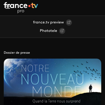
Aller au contenu principal
france.tv preview
Phototele
Dossier de presse