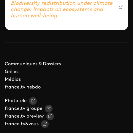
Biodiversity redistribution under climate
change: Impacts on ecosystems and
human well-being
Communiqués & Dossiers
Grilles
Médias
france.tv hebdo
Phototele
france.tv groupe
france.tv preview
france.tv&vous