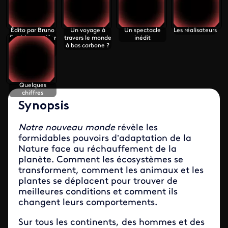
Édito par Bruno
Un voyage à
Un spectacle
Les réalisateurs
David, conseiller
travers le monde
inédit
scientifique du
à bas carbone ?
film
Quelques
chiffres
Synopsis
Notre nouveau monde
révèle les
formidables pouvoirs d’adaptation de la
Nature face au réchauffement de la
planète. Comment les écosystèmes se
transforment, comment les animaux et les
plantes se déplacent pour trouver de
meilleures conditions et comment ils
changent leurs comportements.
Sur tous les continents, des hommes et des