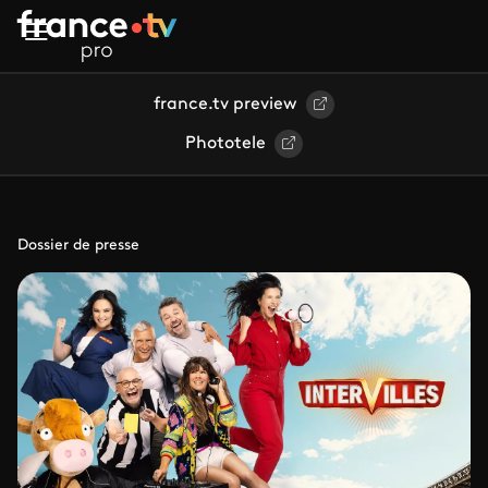
Aller au contenu principal
france.tv preview
Phototele
Dossier de presse