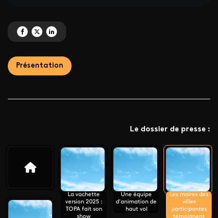
Partagez 'Les maires des villes participantes témoignent ' sur Facebook
Partagez 'Les maires des villes participantes témoignent ' sur X
Partagez 'Les maires des villes participantes témoignent ' sur Lin
Présentation
Le dossier de presse :
La vachette
Une équipe
Les maires des
version 2025 :
d'animation de
villes
TOPA fait son
haut vol
participantes
show
témoignent