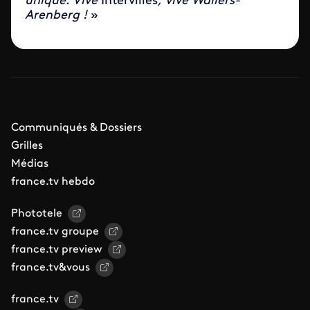
unique. Vive
Intervilles
, vive Wallers-
Arenberg !
»
Communiqués & Dossiers
Grilles
Médias
france.tv hebdo
Phototele
france.tv groupe
france.tv preview
france.tv&vous
france.tv